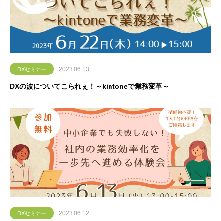
2023.06.13
DXセミナー
DXの波についてこられぇ！～kintoneで業務変革～
2023.06.12
DXセミナー