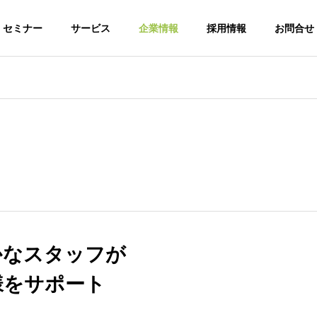
セミナー
サービス
企業情報
採用情報
お問合せ
ミナー
DXセミナー
G
PHILOSOPHY
経営理念
STAFF
かなスタッフが
10月開催】kintoneさ
AI時代を勝ち抜く戦略！RPA
スタッフ紹介
みようYA～！
で実現する岡山ビジネスの月3
様をサポート
のDX研究
50時間効率化【5月・6月・7
ケロミの経理代行
ぱっと
月・8月開催】