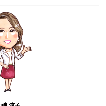
神﨑 涼子