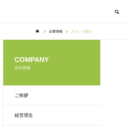
企業情報
スタッフ紹介
DXセミナー
OUTLINE
COMPANY
会社概要
会社情報
ご挨拶
GROUP
【4月～7月開催】kintoneさわ
関連グループ
ってみようYA～！
基幹ソフト指導サ
経営理念
カエル
ービス