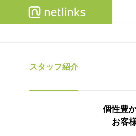
DXセ
GREETIN
ご挨拶
スタッフ紹介
SEMINAR
SERVICE
COMPANY
セミナー
事業内容
会社情報
ACCESS
個性豊
【7月～
アクセス
わって
お客
おったま
所