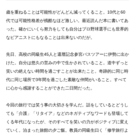
歳を重ねることは可能性がどんどん減ってくること。10代と60
代では可能性格差が残酷なほど激しい。最近読んだ本に書いてあ
った。確かにいくら努力をしても自分はプロ野球選手にも世界的
なピアニストにもなることは出来ないのだが。
先日、高校の同級生45人と還暦記念参宮バスツアーに伊勢に出か
けた。自分は悠久の営みの中で生かされていること。道中ずっと
笑いの絶えない時間を過ごすことが出来たこと。奇跡的に同じ時
代に同じ場所で3年間を過ごした素敵な仲間がいること。すべて
に心から感謝することができた二日間だった。
今回の旅行では笑う事の大切さを学んだ。話をしているとどうし
ても「介護」「リタイア」などのネガティブなワードも登場して
くる年代になったが、そのすべてを笑いの力がポジティブに変え
ていく。泊まった旅館の夕ご飯。教員の同級生曰く「修学旅行よ