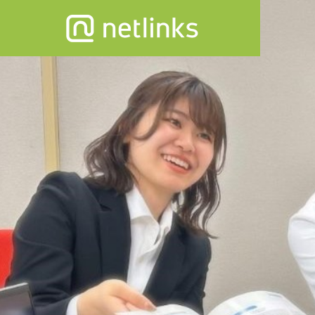
DXセ
GREETIN
ご挨拶
SEMINAR
SERVICE
COMPANY
セミナー
事業内容
会社情報
ACCESS
【7月～
アクセス
わって
おったま
所