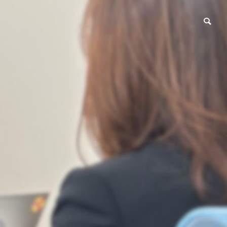
DXセミナー
OUTLINE
会社概要
GROUP
【4月～7月開催】kintoneさわ
関連グループ
ってみようYA～！
基幹ソフト指導サ
カエル
ービス