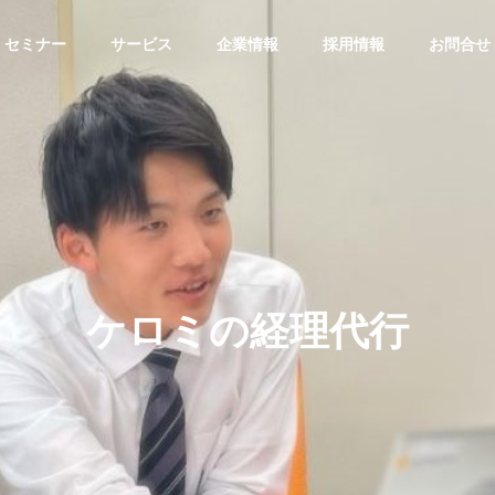
セミナー
サービス
企業情報
採用情報
お問合せ
ミナー
DXセミナー
G
PHILOSOPHY
経営理念
ケロミの経理代行
STAFF
10月開催】kintoneさ
AI時代を勝ち抜く戦略！RPA
スタッフ紹介
みようYA～！
で実現する岡山ビジネスの月3
のDX研究
50時間効率化【5月・6月・7
ケロミの経理代行
ぱっと
月・8月開催】